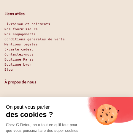
Liens utiles
Livraison et paiements
Nos fournisseurs
Nos engagements
Conditions générales de vente
Mentions légales
E-carte cadeau
Contactez-nous
Boutique Paris
Boutique Lyon
Blog
À propos de nous
Depuis 1951, nous accueillons les gourmands et les gourmets
en leur promettant des produits de qualité au meilleur
prix. Que vous soyez des pros ou des particuliers, que vous
cherchiez du sucré ou du salé, nous avons sans doute ce
qu’il vous faut. Et même des choses que vous ne soupçonniez
pas. La boutique existe depuis 1951, la vente en ligne