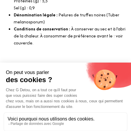
Protéines (g) : 5,5
Sel (g) : 0,9
Dénomination légale :
Pelures de truffes noires (Tuber
melanosporum)
Conditions de conservation :
À conserver au sec et à l'abri
de la chaleur. À consommer de préférence avant le : voir
couvercle.
Liens utiles
Livraison et paiements
Nos fournisseurs
Nos engagements
Conditions générales de vente
Prix :
Mentions légales
Ajouter au panier