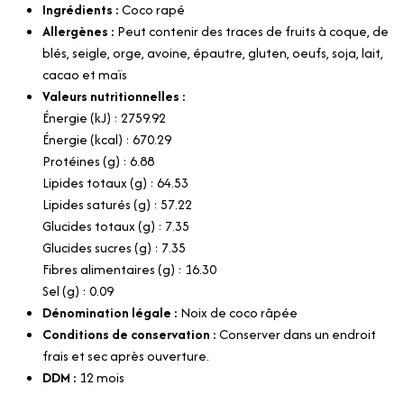
Ingrédients :
Coco rapé
Allergènes :
Peut contenir des traces de fruits à coque, de
blés, seigle, orge, avoine, épautre, gluten, oeufs, soja, lait,
cacao et maïs
Valeurs nutritionnelles :
Énergie (kJ) : 2759.92
Énergie (kcal) : 670.29
Protéines (g) : 6.88
Lipides totaux (g) : 64.53
Lipides saturés (g) : 57.22
Glucides totaux (g) : 7.35
Glucides sucres (g) : 7.35
Fibres alimentaires (g) : 16.30
Sel (g) : 0.09
Dénomination légale :
Noix de coco râpée
Conditions de conservation :
Conserver dans un endroit
frais et sec après ouverture.
DDM :
12 mois