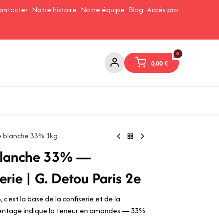
ontacter
Notre histoire
Notre équipe
Blog
Accès pro
0
0,00
€
Confitures et Pates à tartiner
Cafés et Thés
Conserverie
 blanche 33% 1kg
blanche 33% —
erie | G. Detou Paris 2e
'est la base de la confiserie et de la
rcentage indique la teneur en amandes — 33%