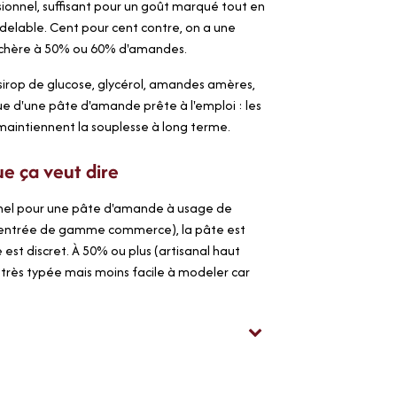
ionnel, suffisant pour un goût marqué tout en
elable. Cent pour cent contre, on a une
 chère à 50% ou 60% d'amandes.
sirop de glucose, glycérol, amandes amères,
ique d'une pâte d'amande prête à l'emploi : les
 maintiennent la souplesse à long terme.
e ça veut dire
nnel pour une pâte d'amande à usage de
(entrée de gamme commerce), la pâte est
est discret. À 50% ou plus (artisanal haut
très typée mais moins facile à modeler car