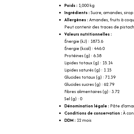
Poids :
1,000
kg
Ingrédients :
Sucre, amandes, sirop
Allergènes :
Amandes, fruits à coqu
Peut contenir des traces de pistac
Valeurs nutritionnelles :
Énergie (kJ) : 1873.6
Énergie (kcal) : 446.0
Protéines (g) : 6.38
Lipides totaux (g) : 15.14
Lipides saturés (g) : 1.15
Glucides totaux (g) : 71.39
Glucides sucres (g) : 62.79
Fibres alimentaires (g) : 3.72
Sel (g) : 0
Dénomination légale :
Pâte d'ama
Conditions de conservation :
À con
DDM :
12 mois