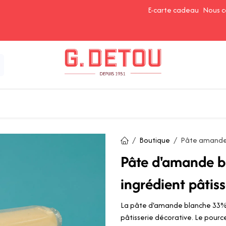
E-carte cadeau
Nous c
Épices et Assaisonnements
Ingrédients de Pâtisserie
Boutique
Pâte amande
Pâte d'amande 
ingrédient pâtiss
La pâte d'amande blanche 33%, c
pâtisserie décorative. Le pou