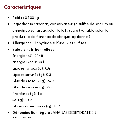
Caractéristiques
Poids :
0,500
kg
Ingrédients :
ananas, conservateur (disulfite de sodium ou
anhydride sulfureux selon le lot), sucre (variable selon le
produit), acidifiant (acide citrique, optionnel)
Allergènes :
Anhydride sulfureux et sulfites
Valeurs nutritionnelles :
Energie (kJ): 1448
Energie (kcal): 341
Lipides totaux (g): 0.4
Lipides saturés (g): 0.3
Glucides totaux (g): 82.7
Glucides sucres (g): 72.0
Protéines (g): 1.6
Sel (g): 0.03
Fibres alimentaires (g): 10.3
Dénomination légale :
ANANAS DESHYDRATE EN