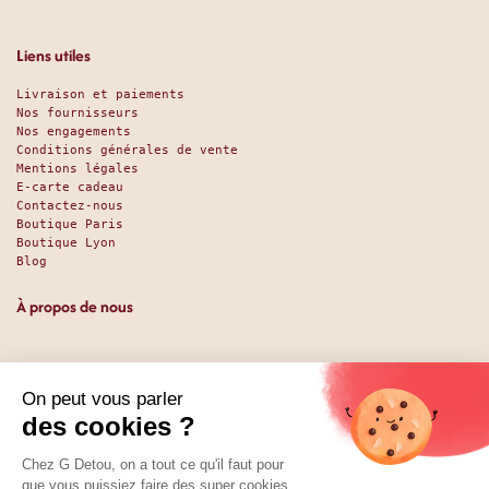
Liens utiles
Livraison et paiements
Nos fournisseurs
Nos engagements
Conditions générales de vente
Mentions légales
E-carte cadeau
Contactez-nous
Boutique Paris
Boutique Lyon
Blog
À propos de nous
Depuis 1951, nous accueillons les gourmands et les gourmets
en leur promettant des produits de qualité au meilleur
prix. Que vous soyez des pros ou des particuliers, que vous
cherchiez du sucré ou du salé, nous avons sans doute ce
qu’il vous faut. Et même des choses que vous ne soupçonniez
pas. La boutique existe depuis 1951, la vente en ligne