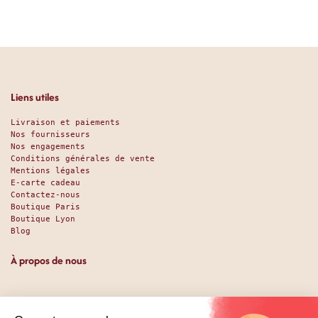
Liens utiles
Livraison et paiements
Nos fournisseurs
Nos engagements
Conditions générales de vente
Mentions légales
E-carte cadeau
Contactez-nous
Boutique Paris
Boutique Lyon
Blog
À propos de nous
Depuis 1951, nous accueillons les gourmands et les gourmets
en leur promettant des produits de qualité au meilleur