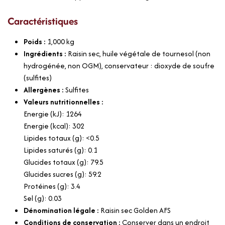
Caractéristiques
Poids :
1,000
kg
Ingrédients :
Raisin sec, huile végétale de tournesol (non
hydrogénée, non OGM), conservateur : dioxyde de soufre
(sulfites)
Allergènes :
Sulfites
Valeurs nutritionnelles :
Energie (kJ): 1264
Energie (kcal): 302
Lipides totaux (g): <0.5
Lipides saturés (g): 0.1
Glucides totaux (g): 79.5
Glucides sucres (g): 59.2
Protéines (g): 3.4
Sel (g): 0.03
Dénomination légale :
Raisin sec Golden AFS
Conditions de conservation :
Conserver dans un endroit