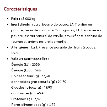
Caractéristiques
Poids :
3,000
kg
Ingrédients :
sucre, beurre de cacao, LAIT entier en
poudre, fèves de cacao de Madagascar, LAIT écrémé en
poudre, extrait naturel de vanille, émulsifiant: lécithine de
tournesol, arôme naturel de vanille.
Allergènes :
Lait. Présence possible de: fruits à coque,
soja.
Valeurs nutritionnelles :
Énergie (kJ) : 2358
Énergie (kcal) : 566
Lipides totaux (g) : 36,30
dont acides gras saturés (g) : 21,70
Glucides totaux (g) : 49,90
dont sucres (g) : 49,40
Protéines (g) : 8,97
Fibres alimentaires (g) : 1,71