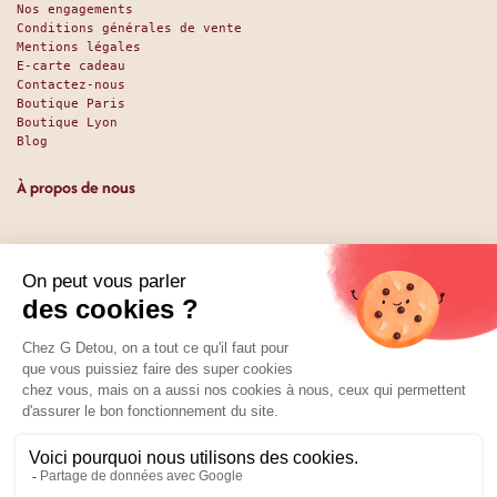
Nos engagements
Conditions générales de vente
Mentions légales
E-carte cadeau
Contactez-nous
Boutique Paris
Boutique Lyon
Blog
À propos de nous
Depuis 1951, nous accueillons les gourmands et les gourmets
en leur promettant des produits de qualité au meilleur
prix. Que vous soyez des pros ou des particuliers, que vous
cherchiez du sucré ou du salé, nous avons sans doute ce
qu’il vous faut. Et même des choses que vous ne soupçonniez
pas. La boutique existe depuis 1951, la vente en ligne
depuis 2025.
Nos réseaux
01 89 70 34 50
Prix :
Ajouter au panier