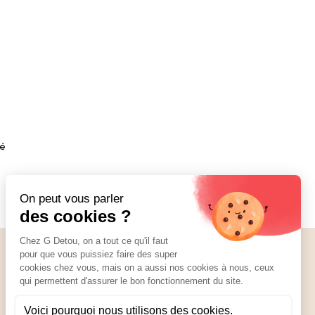
té
Nos réseaux
01 89 70 34 50