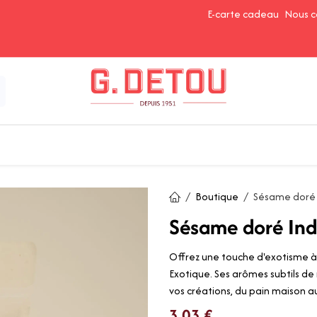
E-carte cadeau
Nous c
Épices et Assaisonnements
Ingrédients de Pâtisserie
Boutique
Sésame doré
Sésame doré In
Offrez une touche d'exotisme à
Exotique. Ses arômes subtils de
vos créations, du pain maison 
3,03
€