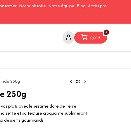
ontacter
Notre histoire
Notre équipe
Blog
Accès pro
0
0,00
€
Confitures et Pates à tartiner
Cafés et Thés
Conserverie
 Inde 250g
de 250g
 vos plats avec le sésame doré de Terre
 noisette et sa texture croquante sublimeront
aux desserts gourmands.