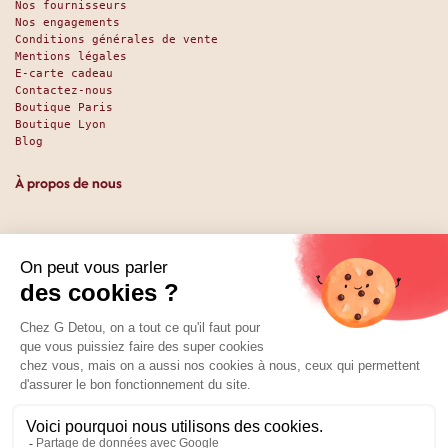
Nos fournisseurs
Nos engagements
Conditions générales de vente
Mentions légales
E-carte cadeau
Contactez-nous
Boutique Paris
Boutique Lyon
Blog
À propos de nous
Depuis 1951, nous accueillons les gourmands et les gourmets
en leur promettant des produits de qualité au meilleur
prix. Que vous soyez des pros ou des particuliers, que vous
cherchiez du sucré ou du salé, nous avons sans doute ce
qu’il vous faut. Et même des choses que vous ne soupçonniez
pas. La boutique existe depuis 1951, la vente en ligne
depuis 2025.
Nos réseaux
01 89 70 34 50