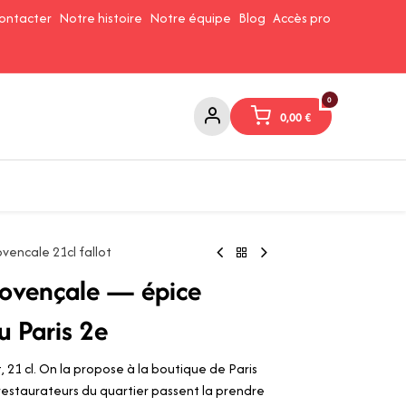
ontacter
Notre histoire
Notre équipe
Blog
Accès pro
0
0,00
€
Confitures et Pates à tartiner
Cafés et Thés
Conserverie
encale 21cl fallot
rovençale — épice
u Paris 2e
 21 cl. On la propose à la boutique de Paris
 restaurateurs du quartier passent la prendre