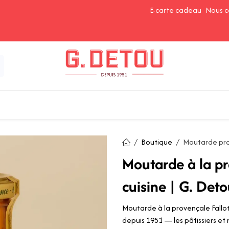
E-carte cadeau
Nous c
Épices et Assaisonnements
Ingrédients de Pâtisserie
Boutique
Moutarde prov
Moutarde à la p
cuisine | G. Deto
Moutarde à la provençale Fallot,
depuis 1951 — les pâtissiers et