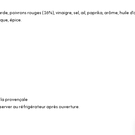
e, poivrons rouges (16%), vinaigre, sel, ail, paprika, arôme, huile d’o
ique, épice.
la provençale
server au réfrigérateur après ouverture.