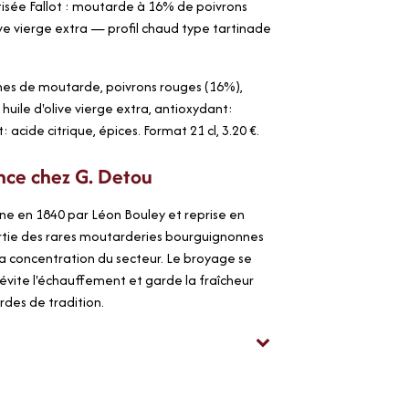
sée Fallot : moutarde à 16% de poivrons
live vierge extra — profil chaud type tartinade
ines de moutarde, poivrons rouges (16%),
, huile d'olive vierge extra, antioxydant:
: acide citrique, épices. Format 21 cl, 3.20 €.
nce chez G. Detou
ne en 1840 par Léon Bouley et reprise en
artie des rares moutarderies bourguignonnes
a concentration du secteur. Le broyage se
i évite l'échauffement et garde la fraîcheur
des de tradition.