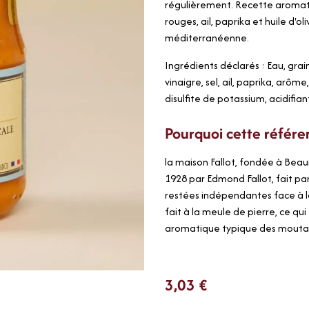
régulièrement. Recette aromati
rouges, ail, paprika et huile d'o
méditerranéenne.
Ingrédients déclarés : Eau, gra
vinaigre, sel, ail, paprika, arôme
disulfite de potassium, acidifiant
Pourquoi cette référe
la maison Fallot, fondée à Beau
1928 par Edmond Fallot, fait p
restées indépendantes face à l
fait à la meule de pierre, ce qu
aromatique typique des moutar
3,03
€