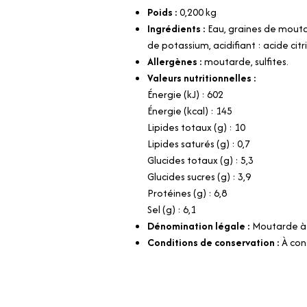
Poids :
0,200
kg
Ingrédients :
Eau, graines de moutard
de potassium, acidifiant : acide citr
Allergènes :
moutarde, sulfites.
Valeurs nutritionnelles :
Énergie (kJ) : 602
Énergie (kcal) : 145
Lipides totaux (g) : 10
Lipides saturés (g) : 0,7
Glucides totaux (g) : 5,3
Glucides sucres (g) : 3,9
Protéines (g) : 6,8
Sel (g) : 6,1
Dénomination légale :
Moutarde à 
Conditions de conservation :
À con