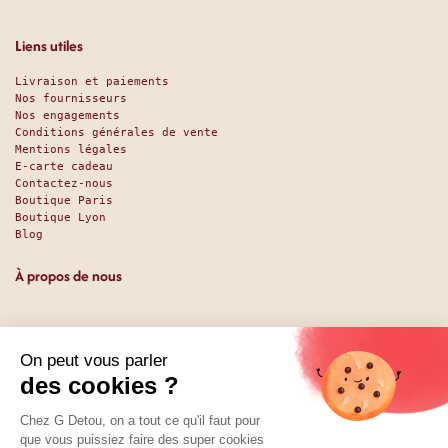
Liens utiles
Livraison et paiements
Nos fournisseurs
Nos engagements
Conditions générales de vente
Mentions légales
E-carte cadeau
Contactez-nous
Boutique Paris
Boutique Lyon
Blog
À propos de nous
Depuis 1951, nous accueillons les gourmands et les gourmets
en leur promettant des produits de qualité au meilleur
prix. Que vous soyez des pros ou des particuliers, que vous
cherchiez du sucré ou du salé, nous avons sans doute ce
qu’il vous faut. Et même des choses que vous ne soupçonniez
pas. La boutique existe depuis 1951, la vente en ligne