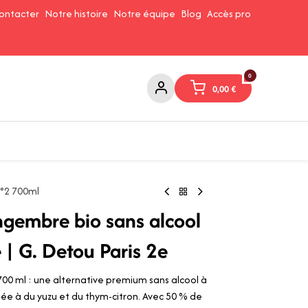
ontacter
Notre histoire
Notre équipe
Blog
Accès pro
0
0,00
€
Confitures et Pates à tartiner
Cafés et Thés
Conserverie
n°2 700ml
ngembre bio sans alcool
| G. Detou Paris 2e
00 ml : une alternative premium sans alcool à
e à du yuzu et du thym-citron. Avec 50 % de