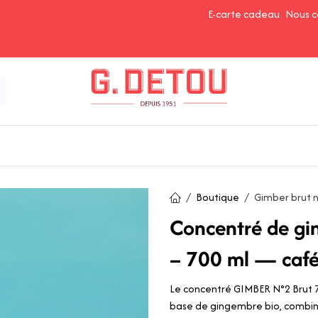
E-carte cadeau
Nous c
Épices et Assaisonnements
Ingrédients de Pâtisserie
Boutique
Gimber brut 
Concentré de gi
– 700 ml — café 
Le concentré GIMBER N°2 Brut 7
base de gingembre bio, combiné