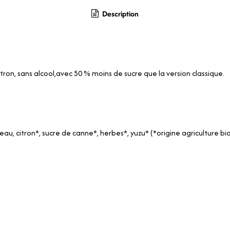
Description
ron, sans alcool,avec 50 % moins de sucre que la version classique.
au, citron*, sucre de canne*, herbes*, yuzu* (*origine agriculture bi