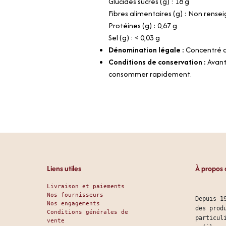
Glucides sucres (g) : 18 g
Fibres alimentaires (g) : Non rense
Protéines (g) : 0,67 g
Sel (g) : < 0,03 g
Dénomination légale :
Concentré d
Conditions de conservation :
Avant
consommer rapidement.
Liens utiles
À propos 
Livraison et paiements
Nos fournisseurs
Depuis 1
Nos engagements
des prod
Conditions générales de
particul
vente