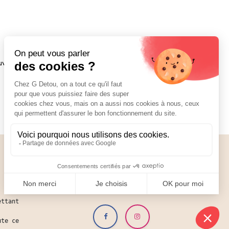
uverture : conserver au réfrigérateur et
Nos réseaux
01 89 70 34 50
ettant
ute ce