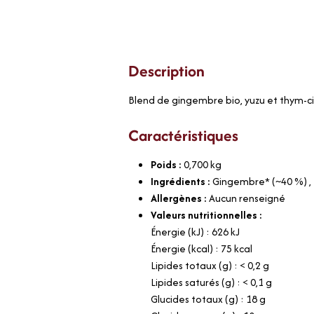
Description
Blend de gingembre bio, yuzu et thym-cit
Caractéristiques
Poids :
0,700
kg
Ingrédients :
Gingembre* (~40 %) , e
Allergènes :
Aucun renseigné
Valeurs nutritionnelles :
Énergie (kJ) : 626 kJ
Énergie (kcal) : 75 kcal
Lipides totaux (g) : < 0,2 g
Lipides saturés (g) : < 0,1 g
Glucides totaux (g) : 18 g