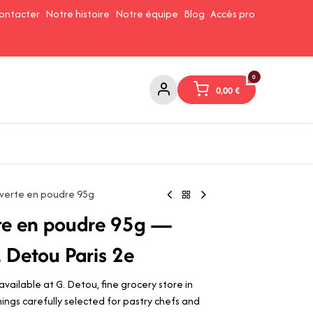
ontacter
Notre histoire
Notre équipe
Blog
Accès pro
0
0,00
€
Confitures et Pates à tartiner
Cafés et Thés
Conserverie
erte en poudre 95g
e en poudre 95g —
. Detou Paris 2e
ilable at G. Detou, fine grocery store in
nings carefully selected for pastry chefs and