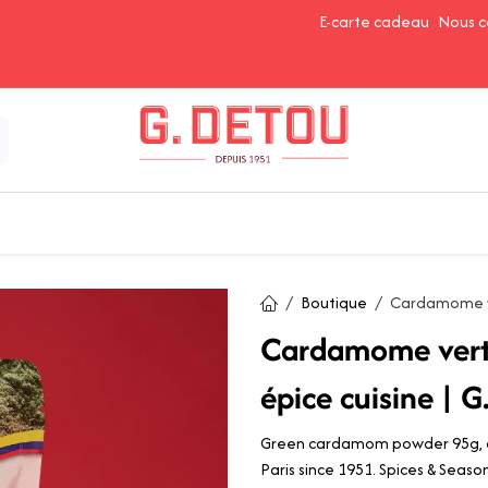
E-carte cadeau
Nous c
Épices et Assaisonnements
Ingrédients de Pâtisserie
Boutique
Cardamome v
Cardamome vert
épice cuisine | G
Green cardamom powder 95g, ava
Paris since 1951. Spices & Seaso