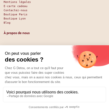
Mentions légales
E-carte cadeau
Contactez-nous
Boutique Paris
Boutique Lyon
Blog
À propos de nous
Depuis 1951, nous accueillons les gourmands et les gourmets
en leur promettant des produits de qualité au meilleur
prix. Que vous soyez des pros ou des particuliers, que vous
cherchiez du sucré ou du salé, nous avons sans doute ce
qu’il vous faut. Et même des choses que vous ne soupçonniez
pas. La boutique existe depuis 1951, la vente en ligne
depuis 2025.
Nos réseaux
01 89 70 34 50
Prix :
Ajouter au panier
8,08
€