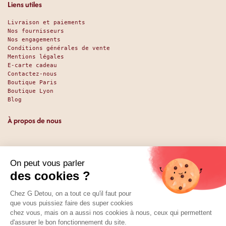
Liens utiles
Livraison et paiements
Nos fournisseurs
Nos engagements
Conditions générales de vente
Mentions légales
E-carte cadeau
Contactez-nous
Boutique Paris
Boutique Lyon
Blog
À propos de nous
Depuis 1951, nous accueillons les gourmands et les gourmets
en leur promettant des produits de qualité au meilleur
prix. Que vous soyez des pros ou des particuliers, que vous
cherchiez du sucré ou du salé, nous avons sans doute ce
qu’il vous faut. Et même des choses que vous ne soupçonniez
pas. La boutique existe depuis 1951, la vente en ligne
depuis 2025.