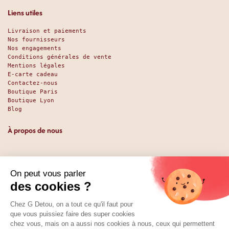
Liens utiles
Livraison et paiements
Nos fournisseurs
Nos engagements
Conditions générales de vente
Mentions légales
E-carte cadeau
Contactez-nous
Boutique Paris
Boutique Lyon
Blog
À propos de nous
Depuis 1951, nous accueillons les gourmands et les gourmets
en leur promettant des produits de qualité au meilleur
prix. Que vous soyez des pros ou des particuliers, que vous
cherchiez du sucré ou du salé, nous avons sans doute ce
qu’il vous faut. Et même des choses que vous ne soupçonniez
pas. La boutique existe depuis 1951, la vente en ligne
depuis 2025.