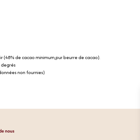
ir (48% de cacao minimum,pur beurre de cacao).
 degrés
(données non fournies)
de nous