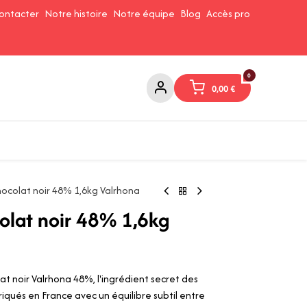
ontacter
Notre histoire
Notre équipe
Blog
Accès pro
0
0,00
€
Confitures et Pates à tartiner
Cafés et Thés
Conserverie
ocolat noir 48% 1,6kg Valrhona
olat noir 48% 1,6kg
t noir Valrhona 48%, l'ingrédient secret des
riqués en France avec un équilibre subtil entre