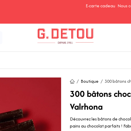
E-carte cadeau
Nous c
Épices et Assaisonnements
Ingrédients de Pâtisserie
Boutique
300 bâtons ch
300 bâtons choc
Valrhona
Découvrez les bâtons de chocola
pains au chocolat parfaits ! Fab