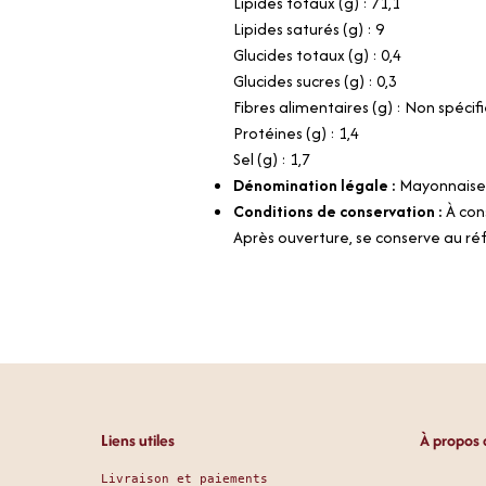
Lipides totaux (g) : 71,1
Lipides saturés (g) : 9
Glucides totaux (g) : 0,4
Glucides sucres (g) : 0,3
Fibres alimentaires (g) : Non spécif
Protéines (g) : 1,4
Sel (g) : 1,7
Dénomination légale :
Mayonnaise 
Conditions de conservation :
À con
Après ouverture, se conserve au réf
Liens utiles
À propos 
Livraison et paiements