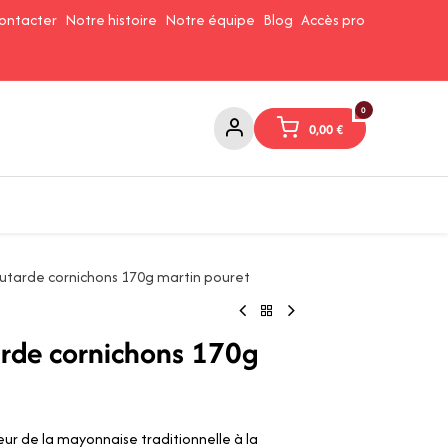
ontacter
Notre histoire
Notre équipe
Blog
Accès pro
0
0,00
€
Confitures et Pates à tartiner
Cafés et Thés
Conserverie
utarde cornichons 170g martin pouret
rde cornichons 170g
ur de la mayonnaise traditionnelle à la