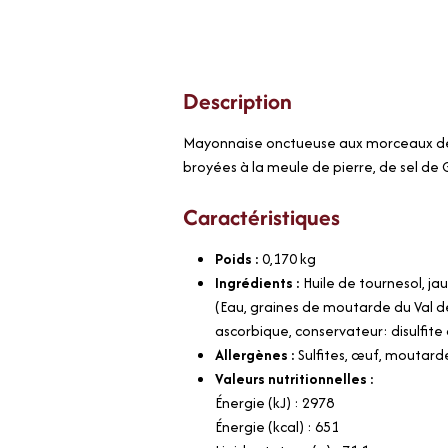
Description
Mayonnaise onctueuse aux morceaux de c
broyées à la meule de pierre, de sel de
Caractéristiques
Poids :
0,170
kg
Ingrédients :
Huile de tournesol, jau
(Eau, graines de moutarde du Val de 
ascorbique, conservateur: disulfite
Allergènes :
Sulfites, œuf, moutard
Valeurs nutritionnelles :
Énergie (kJ) : 2978
Énergie (kcal) : 651