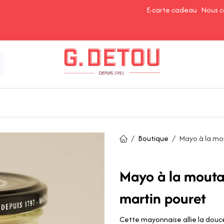
E-carte cadeau
Nous c
Épices et Assaisonnements
Ingrédients de Pâtisserie
Boutique
Mayo à la mo
Mayo à la mouta
martin pouret
Cette mayonnaise allie la douce