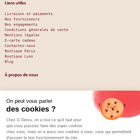
Liens utiles
Livraison et paiements
Nos fournisseurs
Nos engagements
Conditions générales de vente
Mentions légales
E-carte cadeau
Contactez-nous
Boutique Paris
Boutique Lyon
Blog
À propos de nous
Depuis 1951, nous accueillons les gourmands et les gourmets
en leur promettant des produits de qualité au meilleur
prix. Que vous soyez des pros ou des particuliers, que vous
cherchiez du sucré ou du salé, nous avons sans doute ce
qu’il vous faut. Et même des choses que vous ne soupçonniez
pas. La boutique existe depuis 1951, la vente en ligne
depuis 2025.