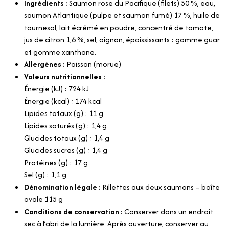
Ingrédients :
Saumon rose du Pacifique (filets) 50 %, eau,
saumon Atlantique (pulpe et saumon fumé) 17 %, huile de
tournesol, lait écrémé en poudre, concentré de tomate,
jus de citron 1,6 %, sel, oignon, épaississants : gomme guar
et gomme xanthane.
Allergènes :
Poisson (morue)
Valeurs nutritionnelles :
Énergie (kJ) : 724 kJ
Énergie (kcal) : 174 kcal
Lipides totaux (g) : 11 g
Lipides saturés (g) : 1,4 g
Glucides totaux (g) : 1,4 g
Glucides sucres (g) : 1,4 g
Protéines (g) : 17 g
Sel (g) : 1,1 g
Dénomination légale :
Rillettes aux deux saumons – boîte
ovale 115 g
Conditions de conservation :
Conserver dans un endroit
sec à l’abri de la lumière. Après ouverture, conserver au