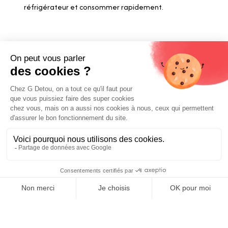
réfrigérateur et consommer rapidement.
Liens utiles
Livraison et paiements
Nos fournisseurs
Nos engagements
Conditions générales de vente
Prix :
Mentions légales
Ajouter au panier
3,89
€
E-carte cadeau
Contactez-nous
0
Boutique Paris
Boutique Lyon
Home
Search
Wishlist
Category
Compte
Blog
À propos de nous