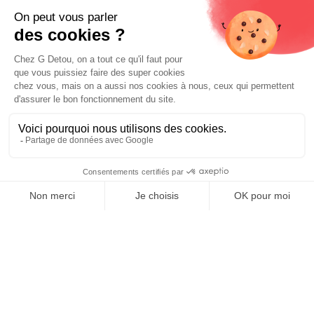
Liens utiles
Livraison et paiements
Nos fournisseurs
Nos engagements
Conditions générales de vente
Prix :
Mentions légales
Ajouter au panier
2,37
€
E-carte cadeau
Contactez-nous
0
Boutique Paris
Boutique Lyon
Home
Search
Wishlist
Category
Compte
Blog
À propos de nous
Depuis 1951, nous accueillons les gourmands et les gourmets
en leur promettant des produits de qualité au meilleur
prix. Que vous soyez des pros ou des particuliers, que vous