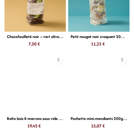
Chocofeuilleté noir – vert olive 250g
Petit nougat noir croquant 200g Le Roy René
7,50
€
11,33
€
Boîte bois 8 marrons sous vide Corsiglia
Pochette mini-mendiants 200g Voisin
19,42
€
15,07
€