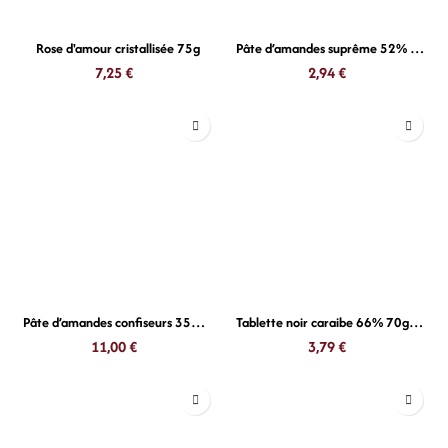
Rose d'amour cristallisée 75g
Pâte d’amandes suprême 52% 200g
7,25
€
2,94
€
Pâte d’amandes confiseurs 35% 1kg
Tablette noir caraibe 66% 70g Valrhona
11,00
€
3,79
€