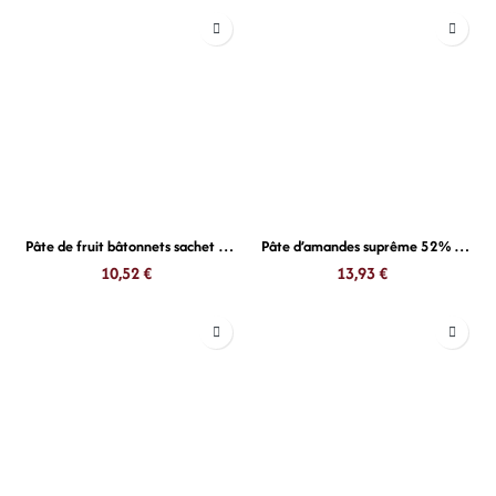
Pâte de fruit bâtonnets sachet 30g boîte 850g Cruzille
Pâte d’amandes suprême 52% 1kg
10,52
€
13,93
€