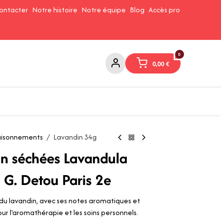
ontacter
Notre histoire
Notre équipe
Blog
Accès pro
0
0,00
€
Confitures et Pates à tartiner
Cafés et Thés
Conserverie
saisonnements
Lavandin 34g
in séchées Lavandula
 G. Detou Paris 2e
u lavandin, avec ses notes aromatiques et
our l'aromathérapie et les soins personnels.