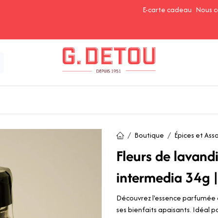
E-carte cadeau
Nous c
Épices et Assaisonnements
Ingrédients de Pâtisserie
Boutique
Épices et As
Fleurs de lavand
intermedia 34g |
Découvrez l'essence parfumée d
ses bienfaits apaisants. Idéal p