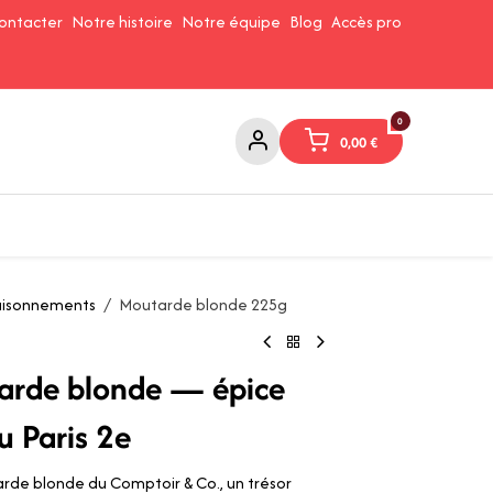
ontacter
Notre histoire
Notre équipe
Blog
Accès pro
0
0,00
€
Confitures et Pates à tartiner
Cafés et Thés
Conserverie
saisonnements
Moutarde blonde 225g
arde blonde — épice
u Paris 2e
rde blonde du Comptoir & Co., un trésor