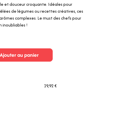
ile et douceur croquante. Idéales pour
oêlées de légumes ou recettes créatives, ces
s arômes complexes. Le must des chefs pour
 inoubliables !
Ajouter au panier
19,92 €