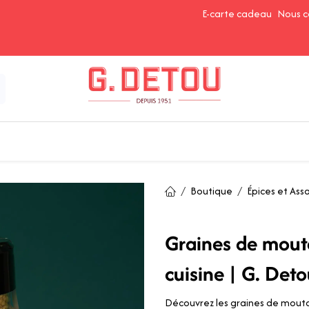
E-carte cadeau
Nous c
Épices et Assaisonnements
Ingrédients de Pâtisserie
Boutique
Épices et As
Graines de mout
cuisine | G. Deto
Découvrez les graines de mouta