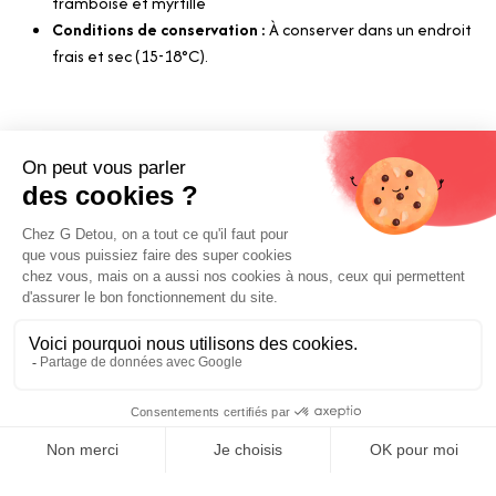
framboise et myrtille
Conditions de conservation :
À conserver dans un endroit
frais et sec (15-18°C).
Liens utiles
Livraison et paiements
Nos fournisseurs
Nos engagements
Conditions générales de vente
Prix :
Mentions légales
Ajouter au panier
5,00
€
E-carte cadeau
Contactez-nous
0
Boutique Paris
Boutique Lyon
Home
Search
Wishlist
Category
Compte
Blog