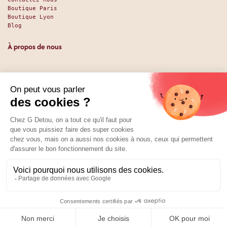
Boutique Paris
Boutique Lyon
Blog
À propos de nous
Depuis 1951, nous accueillons les gourmands et les gourmets
en leur promettant des produits de qualité au meilleur
prix. Que vous soyez des pros ou des particuliers, que vous
cherchiez du sucré ou du salé, nous avons sans doute ce
qu’il vous faut. Et même des choses que vous ne soupçonniez
pas. La boutique existe depuis 1951, la vente en ligne
depuis 2025.
Nos réseaux
01 89 70 34 50
Prix :
Ajouter au panier
11,00
€
0
Home
Search
Wishlist
Category
Compte