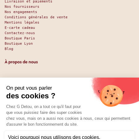
Livraison et paiements
Nos fournisseurs
Nos engagements
Conditions générales de vente
Mentions légales
E-carte cadeau
Contactez-nous
Boutique Paris
Boutique Lyon
Blog
À propos de nous
Depuis 1951, nous accueillons les gourmands et les gourmets
en leur promettant des produits de qualité au meilleur
prix. Que vous soyez des pros ou des particuliers, que vous
cherchiez du sucré ou du salé, nous avons sans doute ce
qu’il vous faut. Et même des choses que vous ne soupçonniez
pas. La boutique existe depuis 1951, la vente en ligne
depuis 2025.
Nos réseaux