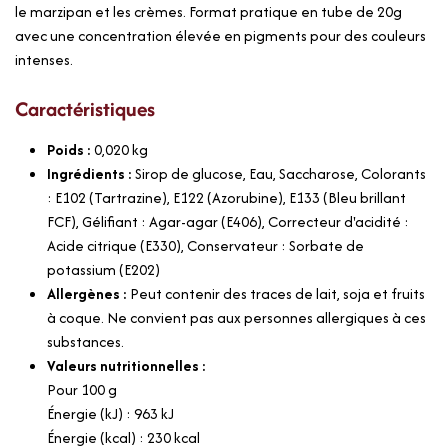
le marzipan et les crèmes. Format pratique en tube de 20g
avec une concentration élevée en pigments pour des couleurs
intenses.
Caractéristiques
Poids :
0,020
kg
Ingrédients :
Sirop de glucose, Eau, Saccharose, Colorants
: E102 (Tartrazine), E122 (Azorubine), E133 (Bleu brillant
FCF), Gélifiant : Agar-agar (E406), Correcteur d'acidité :
Acide citrique (E330), Conservateur : Sorbate de
potassium (E202)
Allergènes :
Peut contenir des traces de lait, soja et fruits
à coque. Ne convient pas aux personnes allergiques à ces
substances.
Valeurs nutritionnelles :
Pour 100 g
Énergie (kJ) : 963 kJ
Énergie (kcal) : 230 kcal