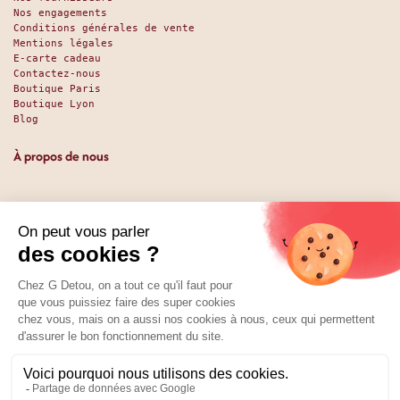
Nos engagements
Conditions générales de vente
Mentions légales
E-carte cadeau
Contactez-nous
Boutique Paris
Boutique Lyon
Blog
À propos de nous
Depuis 1951, nous accueillons les gourmands et les gourmets
en leur promettant des produits de qualité au meilleur
prix. Que vous soyez des pros ou des particuliers, que vous
cherchiez du sucré ou du salé, nous avons sans doute ce
qu’il vous faut. Et même des choses que vous ne soupçonniez
pas. La boutique existe depuis 1951, la vente en ligne
depuis 2025.
Nos réseaux
01 89 70 34 50
Prix :