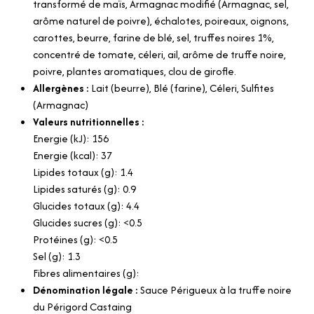
transformé de maïs, Armagnac modifié (Armagnac, sel,
arôme naturel de poivre), échalotes, poireaux, oignons,
carottes, beurre, farine de blé, sel, truffes noires 1%,
concentré de tomate, céleri, ail, arôme de truffe noire,
poivre, plantes aromatiques, clou de girofle.
Allergènes :
Lait (beurre), Blé (farine), Céleri, Sulfites
(Armagnac)
Valeurs nutritionnelles :
Energie (kJ): 156
Energie (kcal): 37
Lipides totaux (g): 1.4
Lipides saturés (g): 0.9
Glucides totaux (g): 4.4
Glucides sucres (g): <0.5
Protéines (g): <0.5
Sel (g): 1.3
Fibres alimentaires (g):
Dénomination légale :
Sauce Périgueux à la truffe noire
du Périgord Castaing