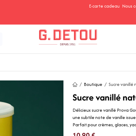
E-carte cadeau
Nous c
Épices et Assaisonnements
Ingrédients de Pâtisserie
Boutique
Sucre vanillé 
Sucre vanillé na
Délicieux sucre vanillé Prova G
une subtile note de vanille iss
Parfait pour crèmes, glaces, ya
10,90
€