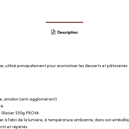
Description
, utilisé principalement pour aromatiser les desserts et pâtisseries
lle, amidon (anti-agglomérant)
ré
lé Glacier 250g PROVA
er à l’abri de la lumière, à température ambiante, dans son emball
nts et répétés.