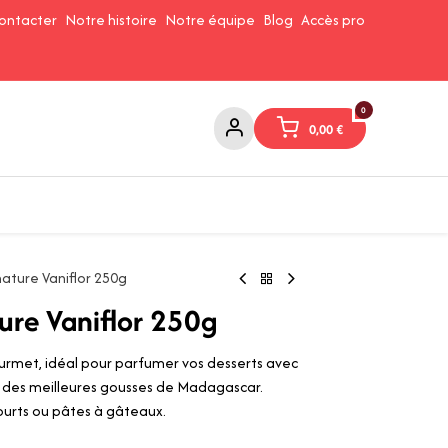
ontacter
Notre histoire
Notre équipe
Blog
Accès pro
0
0,00
€
Confitures et Pates à tartiner
Cafés et Thés
Conserverie
nature Vaniflor 250g
ture Vaniflor 250g
ourmet, idéal pour parfumer vos desserts avec
ue des meilleures gousses de Madagascar.
ourts ou pâtes à gâteaux.