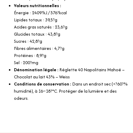
Valeurs nutritionnelles :
Énergie : 2409?kJ / 576?kcal
Lipides totaux : 39,5?g
Acides gras saturés : 23,6?g
Glucides totaux : 43,8?g
Sucres : 42,8?g
Fibres alimentaires : 4,7?g
Protéines : 8,9?g
Sel : 200?mg
Dénomination légale :
Réglette 40 Napolitains Mahoé –
Chocolat au lait 43% – Weiss
Conditions de conservation :
Dans un endroit sec (<?60?%
humidité), à 16–18?°C. Protéger de la lumière et des
odeurs.