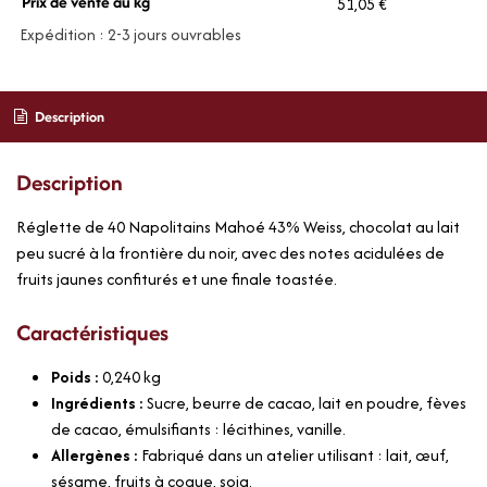
Prix de vente au kg
51,05 €
Expédition : 2-3 jours ouvrables
Description
Description
Réglette de 40 Napolitains Mahoé 43% Weiss, chocolat au lait
peu sucré à la frontière du noir, avec des notes acidulées de
fruits jaunes confiturés et une finale toastée.
Caractéristiques
Poids :
0,240
kg
Ingrédients :
Sucre, beurre de cacao, lait en poudre, fèves
de cacao, émulsifiants : lécithines, vanille.
Allergènes :
Fabriqué dans un atelier utilisant : lait, œuf,
sésame, fruits à coque, soja.