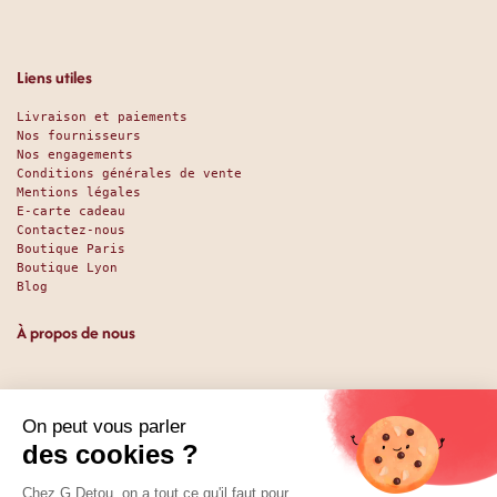
Liens utiles
Livraison et paiements
Nos fournisseurs
Nos engagements
Conditions générales de vente
Mentions légales
E-carte cadeau
Contactez-nous
Boutique Paris
Boutique Lyon
Blog
À propos de nous
Depuis 1951, nous accueillons les gourmands et les gourmets
en leur promettant des produits de qualité au meilleur
prix. Que vous soyez des pros ou des particuliers, que vous
cherchiez du sucré ou du salé, nous avons sans doute ce
qu’il vous faut. Et même des choses que vous ne soupçonniez